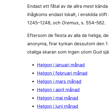
Endast ett fåtal av de allra mest känd
ihågkoms endast lokalt, i enskilda stift
1245–1248, och
Oremus
, s. 554–562.
Eftersom de flesta av alla de heliga, 
anonyma, firar kyrkan dessutom den 1 
otaliga skaran som ingen utom Gud sjä
Helgon i januari månad
Helgon i februari månad
Helgon i mars månad
Helgon i april månad
Helgon i maj månad
Helgon i juni månad