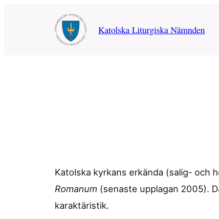
Hoppa
till
Katolska Liturgiska Nämnden
innehåll
Katolska kyrkans erkända (salig- och h
Romanum
(senaste upplagan 2005). Där
karaktäristik.