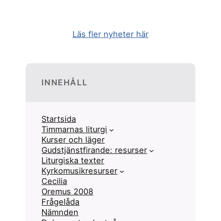
Läs fler nyheter här
INNEHÅLL
Startsida
Timmarnas liturgi
Kurser och läger
Gudstjänstfirande: resurser
Liturgiska texter
Kyrkomusikresurser
Cecilia
Oremus 2008
Frågelåda
Nämnden