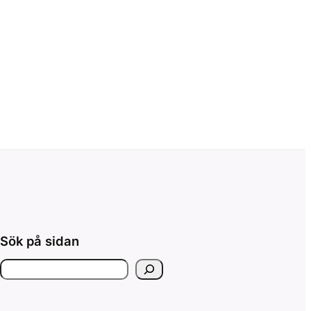
Sök på sidan
S
ö