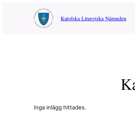
Hoppa
till
Katolska Liturgiska Nämnden
innehåll
Ka
Inga inlägg hittades.