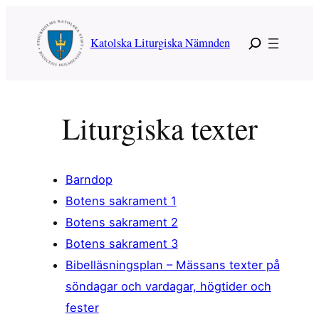
Hoppa
till
Katolska Liturgiska Nämnden
innehåll
Liturgiska texter
Barndop
Botens sakrament 1
Botens sakrament 2
Botens sakrament 3
Bibelläsningsplan – Mässans texter på
söndagar och vardagar, högtider och
fester